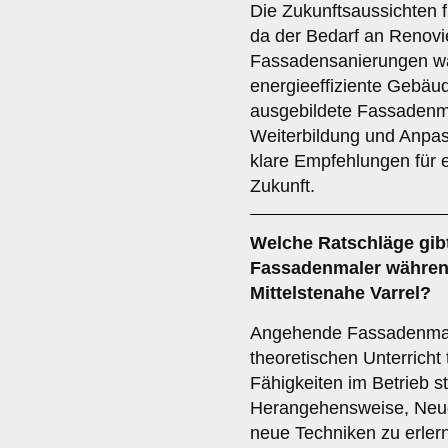
Die Zukunftsaussichten f
da der Bedarf an Renov
Fassadensanierungen wä
energieeffiziente Gebäu
ausgebildete Fassadenmal
Weiterbildung und Anpa
klare Empfehlungen für e
Zukunft.
Welche
Ratschläge
gib
Fassadenmaler währen
Mittelstenahe Varrel?
Angehende Fassadenmale
theoretischen Unterricht
Fähigkeiten im Betrieb s
Herangehensweise, Neugi
neue Techniken zu erler