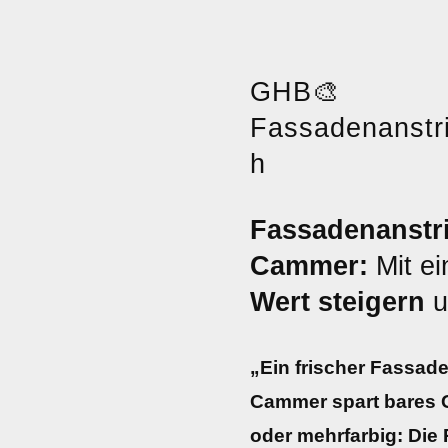
GHB
🎨
Fassadenanstr
h
Fassadenanstri
Cammer:
Mit ei
Wert steigern
u
„Ein frischer Fassad
Cammer spart bares G
oder mehrfarbig: Die