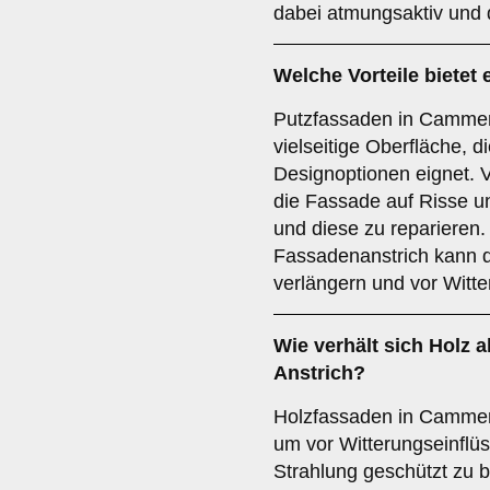
dabei atmungsaktiv und d
Welche
Vorteile
bietet 
Putzfassaden in Cammer 
vielseitige Oberfläche, di
Designoptionen eignet. V
die Fassade auf Risse u
und diese zu reparieren.
Fassadenanstrich kann d
verlängern und vor Witte
Wie verhält sich
Holz
a
Anstrich?
Holzfassaden in Cammer
um vor Witterungseinflü
Strahlung geschützt zu bl