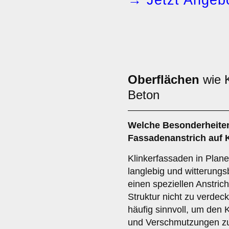
→ Jetzt Angebo
Oberflächen
wie K
Beton
Welche
Besonderheite
Fassadenanstrich auf 
Klinkerfassaden in Pla
langlebig und witterungs
einen speziellen Anstrich
Struktur nicht zu verdec
häufig sinnvoll, um den K
und Verschmutzungen zu 