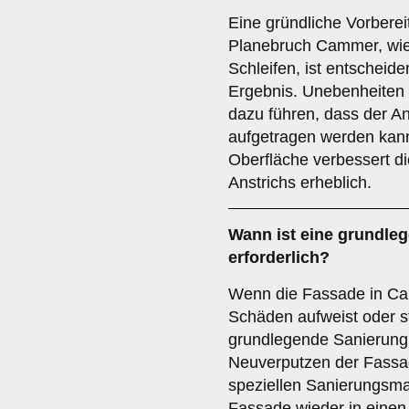
Eine gründliche Vorberei
Planebruch Cammer, wie
Schleifen, ist entscheid
Ergebnis. Unebenheiten
dazu führen, dass der An
aufgetragen werden kann
Oberfläche verbessert di
Anstrichs erheblich.
Wann ist eine
grundle
erforderlich?
Wenn die Fassade in Cam
Schäden aufweist oder sta
grundlegende Sanierung 
Neuverputzen der Fassa
speziellen Sanierungsma
Fassade wieder in einen 