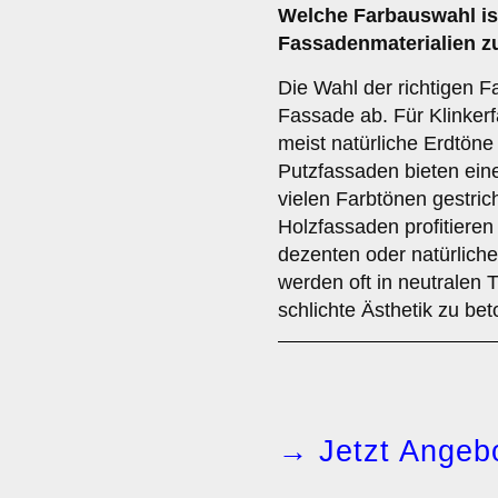
Welche
Farbauswahl
is
Fassadenmaterialien z
Die Wahl der richtigen F
Fassade ab. Für Klinker
meist natürliche Erdtöne
Putzfassaden bieten ein
vielen Farbtönen gestri
Holzfassaden profitieren
dezenten oder natürlich
werden oft in neutralen 
schlichte Ästhetik zu be
→ Jetzt Angebo