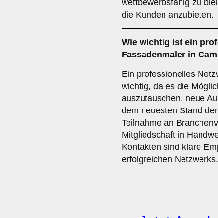
wettbewerbsfähig zu ble
die Kunden anzubieten.
Wie wichtig ist ein
prof
Fassadenmaler in Ca
Ein professionelles Netz
wichtig, da es die Möglic
auszutauschen, neue Auf
dem neuesten Stand der 
Teilnahme an Branchenve
Mitgliedschaft in Handw
Kontakten sind klare Em
erfolgreichen Netzwerks.