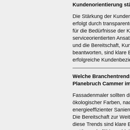
Kundenorientierung
st
Die Stärkung der Kunden
erfolgt durch transpare
für die Bedürfnisse der
serviceorientierten Ansat
und die Bereitschaft, Ku
beantworten, sind klare
erfolgreiche Kundenbezi
Welche
Branchentrend
Planebruch Cammer im
Fassadenmaler sollten d
ökologischer Farben, na
energieeffizienter Sanie
Die Bereitschaft zur We
diese Trends sind klare