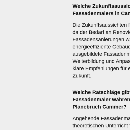
Welche
Zukunftsaussi
Fassadenmalers in C
Die Zukunftsaussichten f
da der Bedarf an Renov
Fassadensanierungen wä
energieeffiziente Gebäu
ausgebildete Fassadenmal
Weiterbildung und Anpa
klare Empfehlungen für e
Zukunft.
Welche
Ratschläge
gib
Fassadenmaler währen
Planebruch Cammer?
Angehende Fassadenmale
theoretischen Unterricht