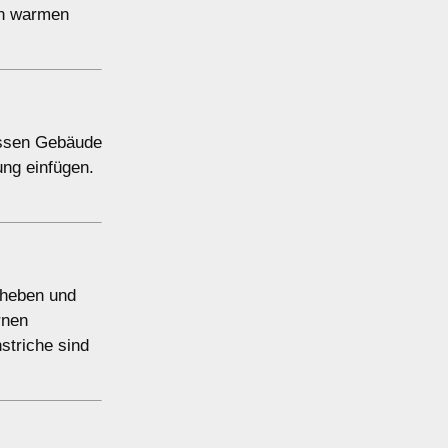
 in warmen
lassen Gebäude
ung einfügen.
uheben und
rnen
striche sind