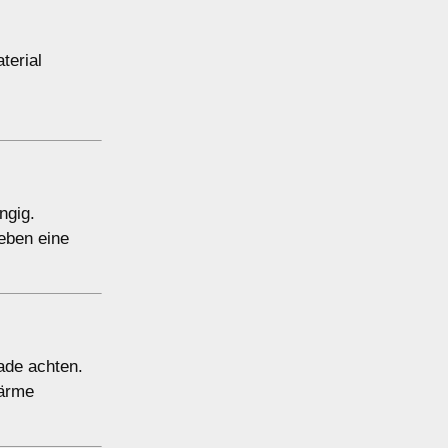
terial
ngig.
ieben eine
ade achten.
Wärme