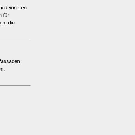
bäudeinneren
 für
 um die
rfassaden
en.