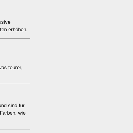
usive
ten erhöhen.
was teurer,
nd sind für
 Farben, wie